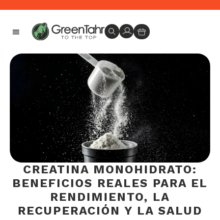
Envíos en 24-48 horas -
PRODUCTOS GREEN TAHR
MÁS SOBRE GREEN TAHR
CREATINA MONOHIDRATO:
BENEFICIOS REALES PARA EL
RENDIMIENTO, LA
RECUPERACIÓN Y LA SALUD