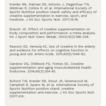
Kreider RB, Kalman DS, Antonio J, Ziegenfuss TN,
Wildman R, Collins R, et al. International Society of
Sports Nutrition position stand: safety and efficacy of
creatine supplementation in exercise, sport, and
medicine. J Int Soc Sports Nutr. 2017;14:18.
Branch JD. Effect of creatine supplementation on
body composition and performance: a meta-analysis.
Int J Sport Nutr Exerc Metab. 2003;13(2):198-226.
Rawson ES, Venezia AC. Use of creatine in the elderly
and evidence for effects on cognitive function in
young and old. Amino Acids. 2011;40(5):1349-62.
Candow DG, Chilibeck PD, Forbes SC. Creatine
supplementation and aging musculoskeletal health.
Endocrine. 2014;45(3):354-61.
Buford TW, Kreider RB, Stout JR, Greenwood M,
Campbell B, Spano M, et al. International Society of
Sports Nutrition position stand: creatine
supplementation and exercise. J Int Soc Sports Nutr.
2007;4:6.