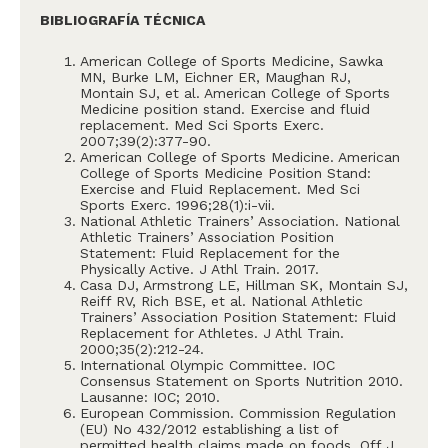
BIBLIOGRAFÍA TÉCNICA
American College of Sports Medicine, Sawka
MN, Burke LM, Eichner ER, Maughan RJ,
Montain SJ, et al. American College of Sports
Medicine position stand. Exercise and fluid
replacement. Med Sci Sports Exerc.
2007;39(2):377-90.
American College of Sports Medicine. American
College of Sports Medicine Position Stand:
Exercise and Fluid Replacement. Med Sci
Sports Exerc. 1996;28(1):i-vii.
National Athletic Trainers’ Association. National
Athletic Trainers’ Association Position
Statement: Fluid Replacement for the
Physically Active. J Athl Train. 2017.
Casa DJ, Armstrong LE, Hillman SK, Montain SJ,
Reiff RV, Rich BSE, et al. National Athletic
Trainers’ Association Position Statement: Fluid
Replacement for Athletes. J Athl Train.
2000;35(2):212-24.
International Olympic Committee. IOC
Consensus Statement on Sports Nutrition 2010.
Lausanne: IOC; 2010.
European Commission. Commission Regulation
(EU) No 432/2012 establishing a list of
permitted health claims made on foods. Off J