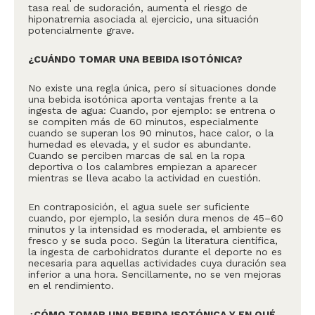
tasa real de sudoración, aumenta el riesgo de
hiponatremia asociada al ejercicio, una situación
potencialmente grave.
¿CUÁNDO TOMAR UNA BEBIDA ISOTÓNICA?
No existe una regla única, pero sí situaciones donde
una bebida isotónica aporta ventajas frente a la
ingesta de agua: Cuando, por ejemplo: se entrena o
se compiten más de 60 minutos, especialmente
cuando se superan los 90 minutos, hace calor, o la
humedad es elevada, y el sudor es abundante.
Cuando se perciben marcas de sal en la ropa
deportiva o los calambres empiezan a aparecer
mientras se lleva acabo la actividad en cuestión.
En contraposición, el agua suele ser suficiente
cuando, por ejemplo,
la sesión dura menos de 45–60
minutos y la intensidad es moderada, el ambiente es
fresco y se suda poco. Según la literatura científica,
la ingesta de carbohidratos durante el deporte no es
necesaria para aquellas actividades cuya duración sea
inferior a una hora. Sencillamente, no se ven mejoras
en el rendimiento.
¿CÓMO TOMAR UNA BEBIDA ISOTÓNICA Y EN QUÉ