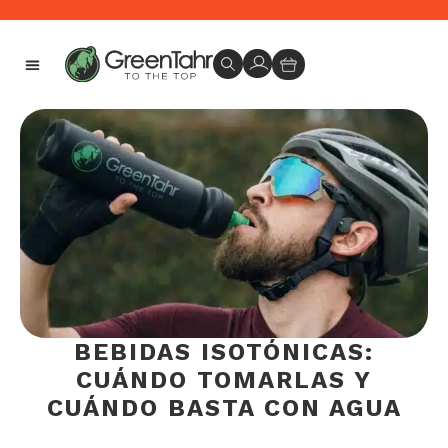
Envíos en 24-48 horas -
PRODUCTOS GREEN TAHR
MÁS SOBRE GREEN TAHR
BEBIDAS ISOTÓNICAS:
CUÁNDO TOMARLAS Y
CUÁNDO BASTA CON AGUA