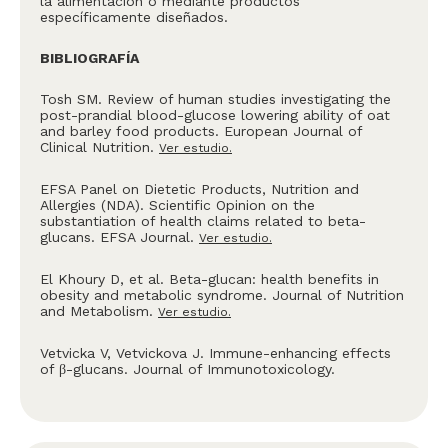
la alimentación o mediante productos
específicamente diseñados.
BIBLIOGRAFÍA
Tosh SM. Review of human studies investigating the
post-prandial blood-glucose lowering ability of oat
and barley food products. European Journal of
Clinical Nutrition.
Ver estudio.
EFSA Panel on Dietetic Products, Nutrition and
Allergies (NDA). Scientific Opinion on the
substantiation of health claims related to beta-
glucans. EFSA Journal.
Ver estudio.
El Khoury D, et al. Beta-glucan: health benefits in
obesity and metabolic syndrome. Journal of Nutrition
and Metabolism.
Ver estudio.
Vetvicka V, Vetvickova J. Immune-enhancing effects
of β-glucans. Journal of Immunotoxicology.