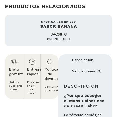
PRODUCTOS RELACIONADOS
MASS GAINER 2:1 ECO
SABOR BANANA
34,90
€
IVA INCLUIDO
Descripción
Envío
Entrega
Política
Valoraciones (0)
gratuito
rápida
de
devolución
Pedidos
Enviamos
DESCRIPCIÓN
superiores
en 24 -
Devolución
a 50€
48
garantizada
horas
¿Por que escoger
el Mass Gainer eco
de Green Tahr?
La fórmula ecológica