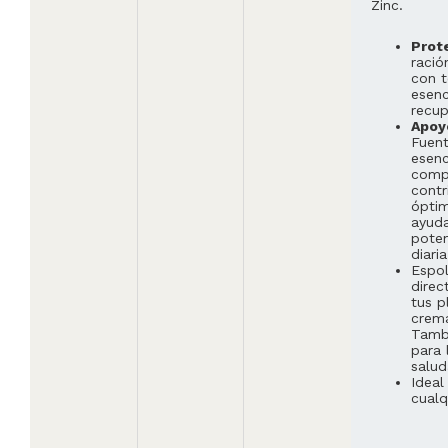
Zinc.
Prot
ració
con t
esenc
recup
Apoy
Fuent
esenc
compl
contr
óptim
ayuda
poten
diaria
Espol
dire
tus p
crema
Tambi
para 
salud
Ideal
cualq