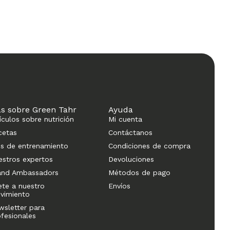
s sobre Green Tahr
Ayuda
ículos sobre nutrición
Mi cuenta
cetas
Contáctanos
ps de entrenamiento
Condiciones de compra
estros expertos
Devoluciones
and Ambassadors
Métodos de pago
ete a nuestro
Envíos
vimiento
wsletter para
ofesionales