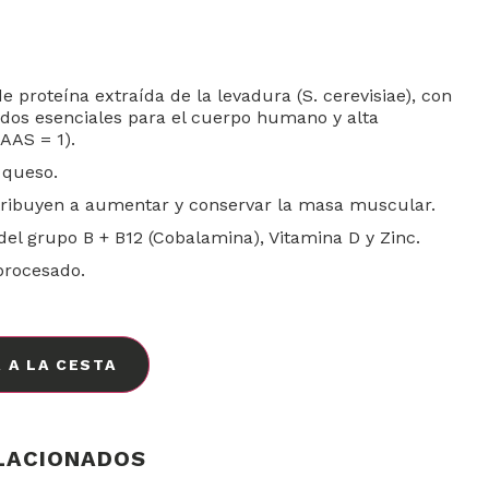
e proteína extraída de la levadura (S. cerevisiae), con
idos esenciales para el cuerpo humano y alta
CAAS = 1).
 queso.
tribuyen a aumentar y conservar la masa muscular.
del grupo B + B12 (Cobalamina), Vitamina D y Zinc.
procesado.
 A LA CESTA
LACIONADOS