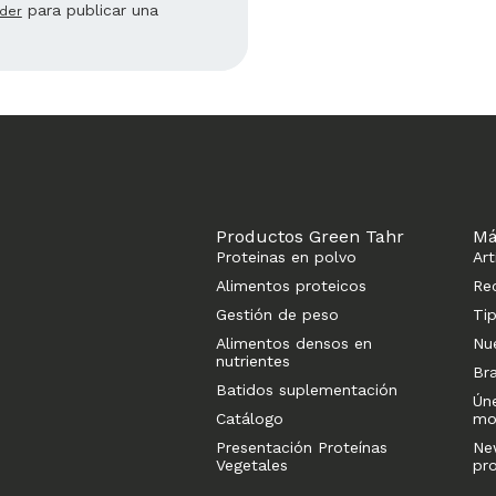
para publicar una
der
Productos Green Tahr
Má
Proteinas en polvo
Art
Alimentos proteicos
Re
Gestión de peso
Ti
Alimentos densos en
Nu
nutrientes
Br
Batidos suplementación
Ún
Catálogo
mo
Presentación Proteínas
Ne
Vegetales
pr