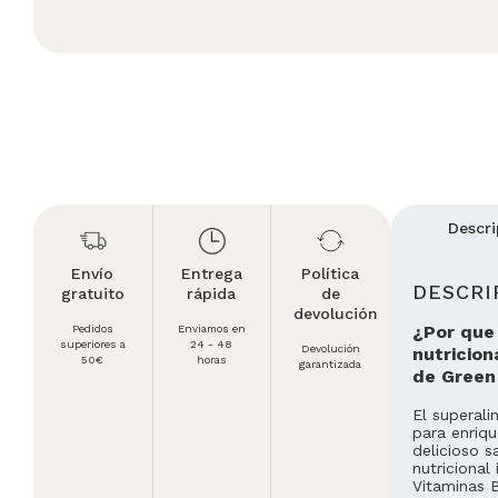
Descri
Envío
Entrega
Política
DESCRI
gratuito
rápida
de
devolución
¿Por que
Pedidos
Enviamos en
superiores a
24 - 48
Devolución
nutricion
50€
horas
garantizada
de Green
El superali
para enriqu
delicioso s
nutricional
Vitaminas B