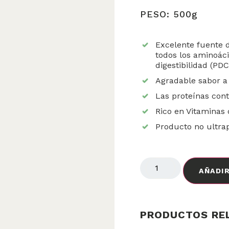
PESO: 500g
Excelente fuente d
todos los aminoác
digestibilidad (PD
Agradable sabor a
Las proteínas con
Rico en Vitaminas 
Producto no ultra
AÑADIR
PRODUCTOS RE