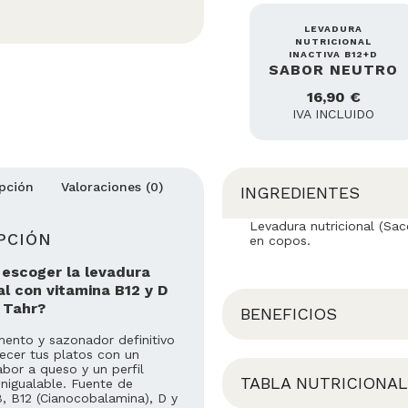
LEVADURA
NUTRICIONAL
INACTIVA B12+D
SABOR NEUTRO
16,90
€
IVA INCLUIDO
pción
Valoraciones (0)
INGREDIENTES
Levadura nutricional (Sac
PCIÓN
en copos.
 escoger la levadura
al con vitamina B12 y D
 Tahr?
BENEFICIOS
mento y sazonador definitivo
ecer tus platos con un
abor a queso y un perfil
TABLA NUTRICIONAL
 inigualable. Fuente de
, B12 (Cianocobalamina), D y