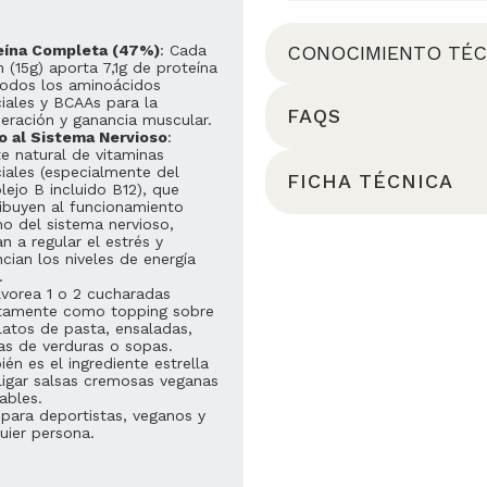
CONOCIMIENTO TÉC
eína Completa (47%)
: Cada
n (15g) aporta 7,1g de proteína
odos los aminoácidos
iales y BCAAs para la
FAQS
eración y ganancia muscular.
o al Sistema Nervioso
:
e natural de vitaminas
iales (especialmente del
FICHA TÉCNICA
ejo B incluido B12), que
ibuyen al funcionamiento
o del sistema nervioso,
n a regular el estrés y
cian los niveles de energía
.
vorea 1 o 2 cucharadas
ctamente como topping sobre
latos de pasta, ensaladas,
s de verduras o sopas.
én es el ingrediente estrella
ligar salsas cremosas veganas
ables.
 para deportistas, veganos y
uier persona.