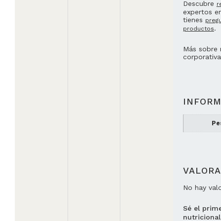
Descubre
r
expertos en
tienes
preg
.
productos
Más sobre 
corporativ
INFORM
Pe
VALORA
No hay val
Sé el prim
nutricional