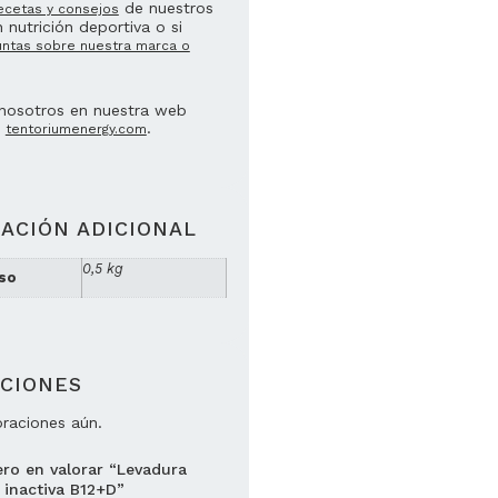
de nuestros
ecetas y consejos
 nutrición deportiva o si
untas sobre nuestra marca o
nosotros en nuestra web
a
.
tentoriumenergy.com
ACIÓN ADICIONAL
0,5 kg
so
CIONES
oraciones aún.
ero en valorar “Levadura
 inactiva B12+D”