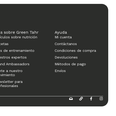
s sobre Green Tahr
Ayuda
ículos sobre nutrición
Mi cuenta
cetas
Contáctanos
ps de entrenamiento
Condiciones de compra
estros expertos
Devoluciones
and Ambassadors
Métodos de pago
ete a nuestro
Envíos
vimiento
wsletter para
ofesionales