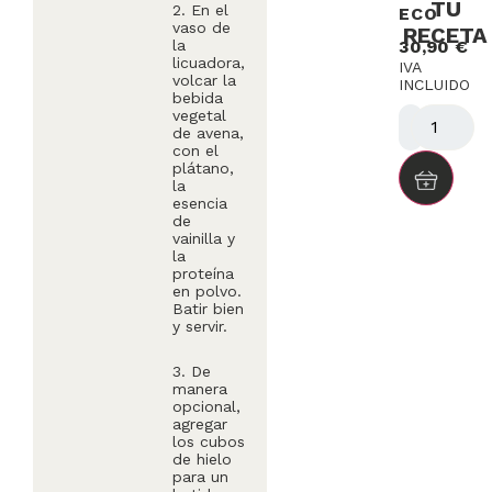
TU
2. En el
ECO
vaso de
RECETA
la
30,90
€
licuadora,
IVA
volcar la
INCLUIDO
bebida
vegetal
de avena,
con el
plátano,
la
esencia
de
vainilla y
la
proteína
en polvo.
Batir bien
y servir.
3. De
manera
opcional,
agregar
los cubos
de hielo
para un