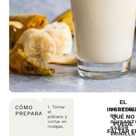
EL
CÓMO
1. Tomar
INGREDI
PROTEÍN
el
PREPARARLO
DE
QUÉ NO
plátano y
GUISANT
cortar en
PUEDE
rodajas.
SABOR
FALTAR E
VAINILLA