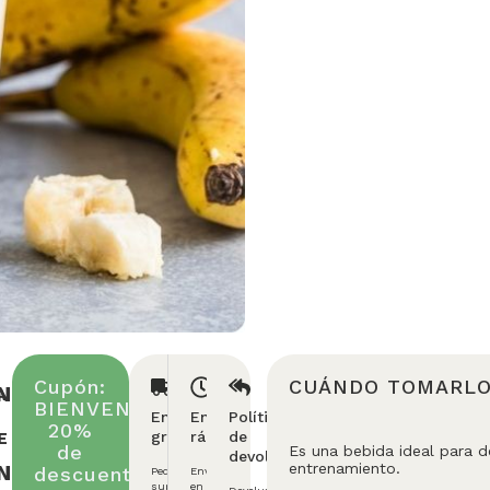
Cupón:
CUÁNDO TOMARL
ENTE
A
BIENVENIDA
Envío
Entrega
Política
20%
E
gratuito
rápida
de
de
Es una bebida ideal para 
devolución
N
entrenamiento.
descuento
Pedidos
Enviamos
superiores
en