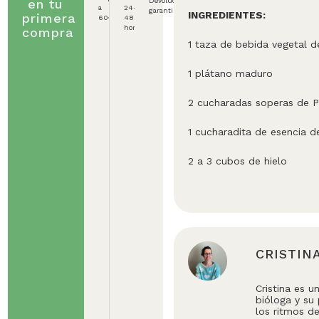
en tu
Devolución
a
24-
garantizada
INGREDIENTES:
primera
60€
48
horas
compra
1 taza de bebida vegetal d
1 plátano maduro
2 cucharadas soperas de Pr
1 cucharadita de esencia de
2 a 3 cubos de hielo
CRISTIN
Cristina es u
bióloga y su
los ritmos de